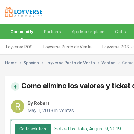
Community
Partners
App Marketplace
Clubs
Loyverse POS
Loyverse Punto de Venta
Loyverse POS
Home
Spanish
Loyverse Punto de Venta
Ventas
Como e
Como elimino los valores y ticket 
By Robert
May 1, 2018
in
Ventas
Solved by doko,
August 9, 2019
Go to solution