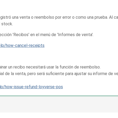
egistró una venta o reembolso por error o como una prueba. Al ca
l stock.
ección 'Recibos' en el menú de 'Informes de venta'.
elp/how-cancel-receipts
inar un recibo necesitará usar la función de reembolso.
ial de la venta, pero será suficiente para ajustar su informe de v
elp/how-issue-refund-loyverse-pos