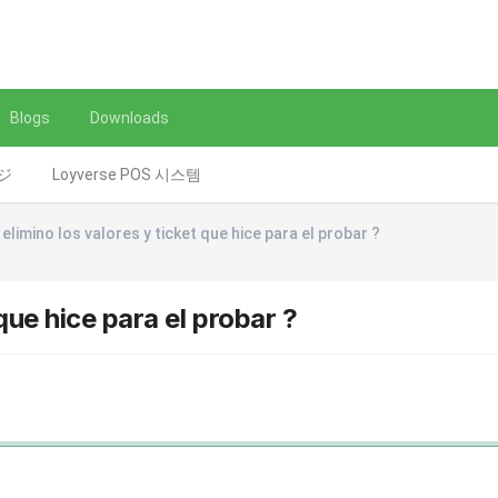
Blogs
Downloads
レジ
Loyverse POS 시스템
limino los valores y ticket que hice para el probar ?
que hice para el probar ?