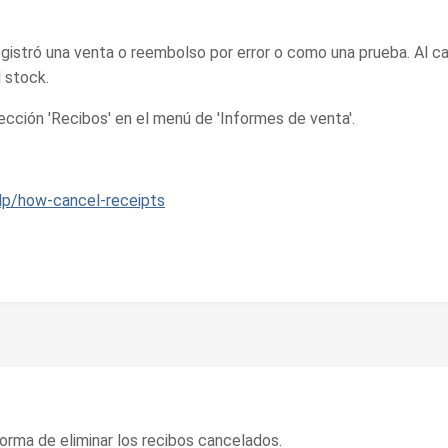
egistró una venta o reembolso por error o como una prueba. Al ca
l stock.
ección 'Recibos' en el menú de 'Informes de venta'.
elp/how-cancel-receipts
forma de eliminar los recibos cancelados.