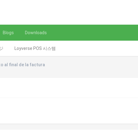
Blogs
Downloads
レジ
Loyverse POS 시스템
 al final de la factura