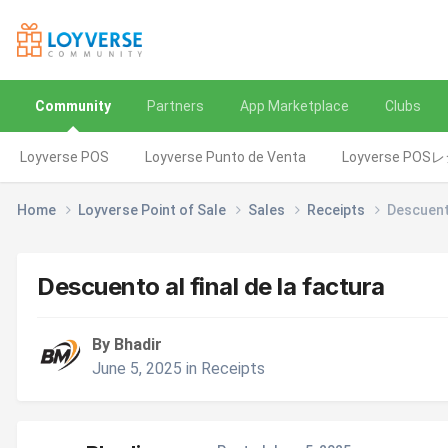
Community
Partners
App Marketplace
Clubs
Loyverse POS
Loyverse Punto de Venta
Loyverse POS
Home
Loyverse Point of Sale
Sales
Receipts
Descuento
Descuento al final de la factura
By Bhadir
June 5, 2025
in
Receipts