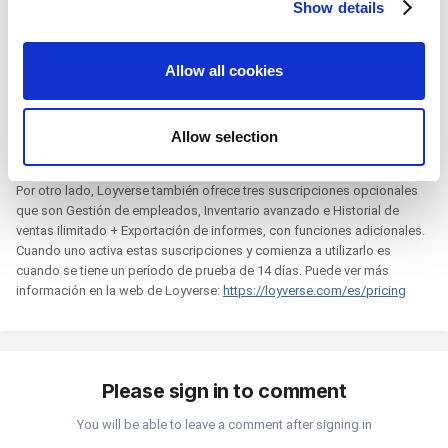
Show details
We use cookies to personalize content and ads, to
- Descuentos
- Variantes de artículos.
provide social media features and to analyze our traffic.
- Modificadores
We also share information about your use of our site with
Allow all cookies
- Cierre de caja por Turnos
our social media, advertising and analytics partners who
- Multitienda
may combine it with other information that you’ve
- Seguimiento de existencias
provided to them or that they’ve collected from your use
Enlace a todas las funciones de Loyverse:
Allow selection
https://loyverse.com/en/features
of their services. You consent to the use of cookies by
pressing the "OK" button.
Por otro lado, Loyverse también ofrece tres suscripciones opcionales
que son Gestión de empleados, Inventario avanzado e Historial de
ventas ilimitado + Exportación de informes, con funciones adicionales.
Cuando uno activa estas suscripciones y comienza a utilizarlo es
cuando se tiene un período de prueba de 14 días. Puede ver más
información en la web de Loyverse:
https://loyverse.com/es/pricing
Please sign in to comment
You will be able to leave a comment after signing in