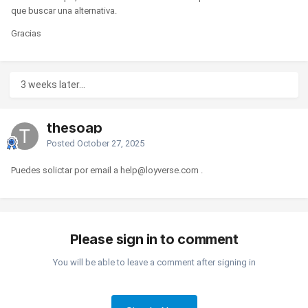
Atentamente,
que buscar una alternativa.
Gracias
Hideto González
Equipo de Loyverse
3 weeks later...
thesoap
Posted
October 27, 2025
Puedes solictar por email a help@loyverse.com .
Please sign in to comment
You will be able to leave a comment after signing in