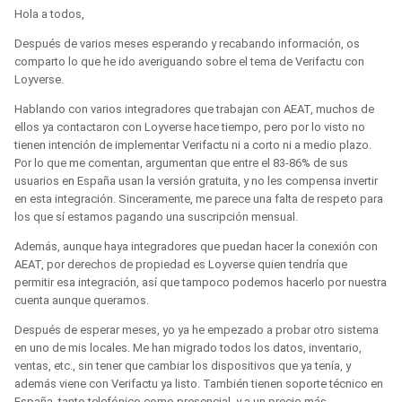
Hola a todos,
Después de varios meses esperando y recabando información, os
comparto lo que he ido averiguando sobre el tema de Verifactu con
Loyverse.
Hablando con varios integradores que trabajan con AEAT, muchos de
ellos ya contactaron con Loyverse hace tiempo, pero por lo visto no
tienen intención de implementar Verifactu ni a corto ni a medio plazo.
Por lo que me comentan, argumentan que entre el 83-86% de sus
usuarios en España usan la versión gratuita, y no les compensa invertir
en esta integración. Sinceramente, me parece una falta de respeto para
los que sí estamos pagando una suscripción mensual.
Además, aunque haya integradores que puedan hacer la conexión con
AEAT, por derechos de propiedad es Loyverse quien tendría que
permitir esa integración, así que tampoco podemos hacerlo por nuestra
cuenta aunque queramos.
Después de esperar meses, yo ya he empezado a probar otro sistema
en uno de mis locales. Me han migrado todos los datos, inventario,
ventas, etc., sin tener que cambiar los dispositivos que ya tenía, y
además viene con Verifactu ya listo. También tienen soporte técnico en
España, tanto telefónico como presencial, y a un precio más