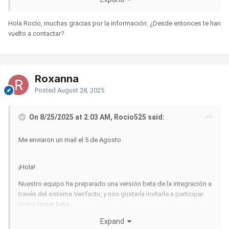
Si está interesado/a, por favor responda a este mensaje y le
Hola Rocío, muchas gracias por la información. ¿Desde entonces te han
guiaremos con los siguientes pasos para comenzar.
vuelto a contactar?
Atentamente,
Roxanna
Hideto González
Posted
August 28, 2025
Equipo de Loyverse
On 8/25/2025 at 2:03 AM, Rocio525 said:
Me enviaron un mail el 5 de Agosto
¡Hola!
Nuestro equipo ha preparado una versión beta de la integración a
través del sistema Verifactu, y nos gustaría invitarle a participar
como tester beta.
Expand