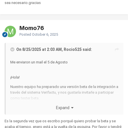
sea necesario.gracias
Momo76
Posted
October 6, 2025
On 8/25/2025 at 2:03 AM, Rocio525 said:
Me enviaron un mail el 5 de Agosto
¡Hola!
Nuestro equipo ha preparado una versión beta de la integración a
través del sistema Verifactu, y nos gustaría invitarle a participar
como tester beta.
Expand
Si está interesado/a, por favor responda a este mensaje y le
Es la segunda vez que os escribo porqué quiero probar la beta y se
guiaremos con los siguientes pasos para comenzar.
acaba el tiempo, enero está a la vuelta de la esquina. Por favor o tendré