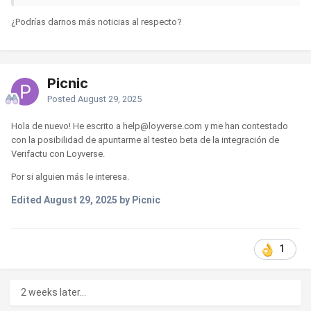
Si está interesado/a, por favor responda a este mensaje y le
¿Podrías darnos más noticias al respecto?
guiaremos con los siguientes pasos para comenzar.
Atentamente,
Picnic
Hideto González
Posted
August 29, 2025
Equipo de Loyverse
Hola de nuevo! He escrito a help@loyverse.com y me han contestado
con la posibilidad de apuntarme al testeo beta de la integración de
Verifactu con Loyverse.
Por si alguien más le interesa.
Edited
August 29, 2025
by Picnic
1
2 weeks later...