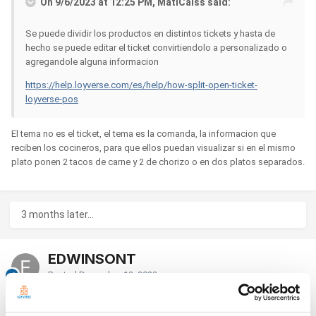
On 9/6/2023 at 12:25 PM, MatiCaiss said:
Se puede dividir los productos en distintos tickets y hasta de
hecho se puede editar el ticket convirtiendolo a personalizado o
agregandole alguna informacion
https://help.loyverse.com/es/help/how-split-open-ticket-
loyverse-pos
El tema no es el ticket, el tema es la comanda, la informacion que
reciben los cocineros, para que ellos puedan visualizar si en el mismo
plato ponen 2 tacos de carne y 2 de chorizo o en dos platos separados.
3 months later...
EDWINSONT
Posted
December 13, 2023
Hola buenas si el tema es valido aun tambien me parece que le falta la