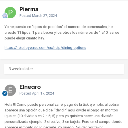
Pierma
Posted
March 27, 2024
Yo he puesto en "tipos de pedidos" el numero de comensales, he
creado 11 tipos, 1 para beber y los otros los números de 1 a10, así se
puede elegir cuanto hay.
https://help.loyverse.com/es/help/dining-options
3 weeks later...
Elnegro
Posted
April 17, 2024
Hola !!! Como puedo personalizar el pago de la tick ejemplo: al cobrar
aparece una opción que dice: "dividir" aquí divide el pago en montos
iguales (10 dividido en 2 = 5; 5) pero yo quisiera hacer una división
personalizada ejemplo: 2 efectivo, 3 en tarjeta. Pero en el campo donde
aparece el monto no lo permite. Yo puedo. Ayudar por favor