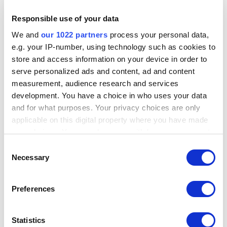
opcion de comandas. apenas lo voy a usar y solo veo la forma de
usarlos con modificadores el unico problema es que no descuenta del
Responsible use of your data
inventario pero finciona muy bien como comandas separadas
We and
our 1022 partners
process your personal data,
e.g. your IP-number, using technology such as cookies to
store and access information on your device in order to
serve personalized ads and content, ad and content
measurement, audience research and services
development. You have a choice in who uses your data
and for what purposes. Your privacy choices are only
applicable on this digital property where you have made
your choices. You can change or withdraw your consent
any time from the Cookie Declaration or by clicking on
Consent
the Privacy trigger icon.
Necessary
Selection
If you allow, we would also like to:
Preferences
Collect information about your geographical
location which can be accurate to within several
meters
Statistics