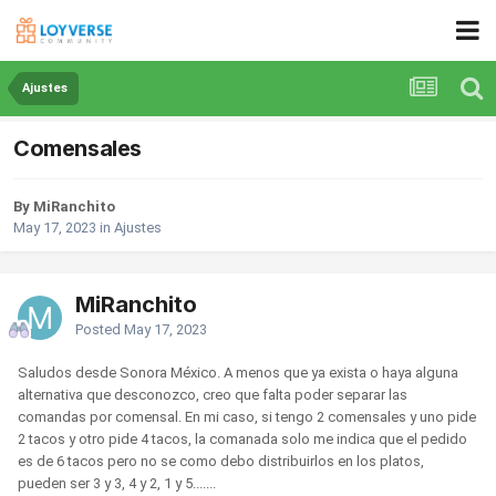
Ajustes
Comensales
By MiRanchito
May 17, 2023
in
Ajustes
MiRanchito
Posted
May 17, 2023
Saludos desde Sonora México. A menos que ya exista o haya alguna
alternativa que desconozco, creo que falta poder separar las
comandas por comensal. En mi caso, si tengo 2 comensales y uno pide
2 tacos y otro pide 4 tacos, la comanada solo me indica que el pedido
es de 6 tacos pero no se como debo distribuirlos en los platos,
pueden ser 3 y 3, 4 y 2, 1 y 5.......