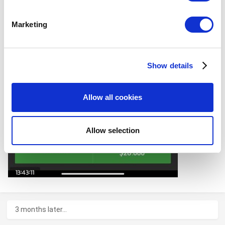
Identify your device by actively scanning it for
specific characteristics (fingerprinting)
Marketing
Find out more about how your personal data is processed
and set your preferences in the
details section
.
Show details
We use cookies to personalize content and ads, to
provide social media features and to analyze our traffic.
We also share information about your use of our site with
Allow all cookies
our social media, advertising and analytics partners who
may combine it with other information that you’ve
provided to them or that they’ve collected from your use
Allow selection
of their services. You consent to the use of cookies by
pressing the "OK" button.
3 months later...