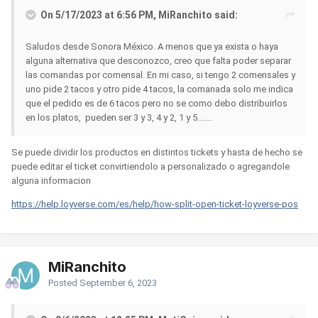
On 5/17/2023 at 6:56 PM, MiRanchito said:
Saludos desde Sonora México. A menos que ya exista o haya
alguna alternativa que desconozco, creo que falta poder separar
las comandas por comensal. En mi caso, si tengo 2 comensales y
uno pide 2 tacos y otro pide 4 tacos, la comanada solo me indica
que el pedido es de 6 tacos pero no se como debo distribuirlos
en los platos, pueden ser 3 y 3, 4 y 2, 1 y 5.......
Se puede dividir los productos en distintos tickets y hasta de hecho se
puede editar el ticket convirtiendolo a personalizado o agregandole
alguna informacion
https://help.loyverse.com/es/help/how-split-open-ticket-loyverse-pos
MiRanchito
Posted
September 6, 2023