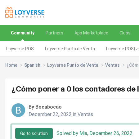
Community
Partners
App Marketplace
Clubs
Loyverse POS
Loyverse Punto de Venta
Loyverse POS
Home
Spanish
Loyverse Punto de Venta
Ventas
¿Cómo
¿Cómo poner a 0 los contadores de 
By Bocabocao
December 22, 2022
in
Ventas
Solved by Mia,
December 26, 2022
Go to solution