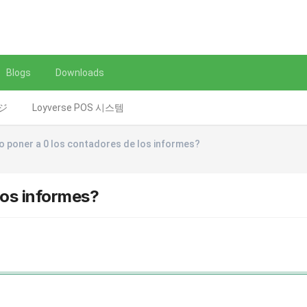
Blogs
Downloads
レジ
Loyverse POS 시스템
 poner a 0 los contadores de los informes?
los informes?