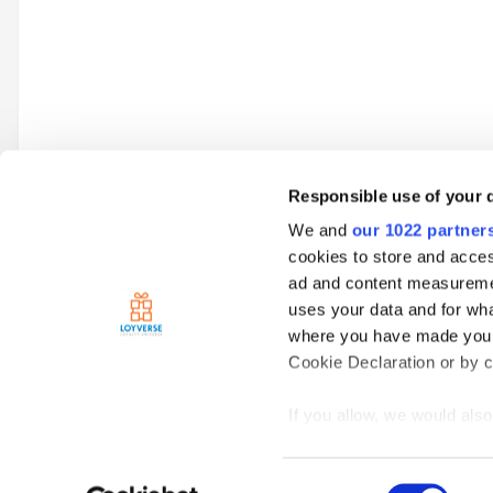
Responsible use of your 
We and
our 1022 partner
Go to topic listing
cookies to store and acces
ad and content measureme
uses your data and for wha
Home
Spanish
Loyverse Punto de Venta
Ventas
Querí
where you have made your
Cookie Declaration or by cl
If you allow, we would also 
Collect information
meters
Consent