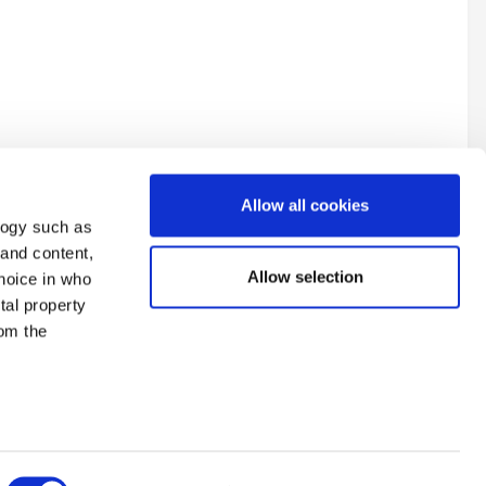
Allow all cookies
logy such as
 and content,
Allow selection
hoice in who
tal property
 este tipo de control con Loyverse POS
All Activity
om the
n several