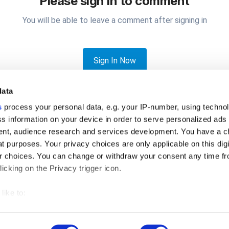
Please sign in to comment
You will be able to leave a comment after signing in
Sign In Now
data
s
process your personal data, e.g. your IP-number, using techno
s information on your device in order to serve personalized ads
nt, audience research and services development. You have a c
t purposes. Your privacy choices are only applicable on this digi
a ofrecer una bebida gratis cada 10 consumidas, sería posible llevar
 choices. You can change or withdraw your consent any time fr
icking on the Privacy trigger icon.
like to:
 about your geographical location which can be accurate to withi
Privacy Policy
Cookies
© 2026 Loyverse Commerce Ltd.