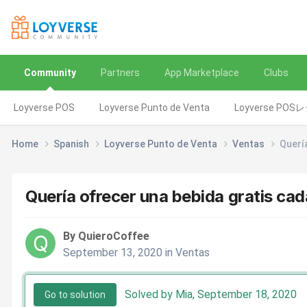
Community
Partners
App Marketplace
Clubs
Loyverse POS
Loyverse Punto de Venta
Loyverse POS
Home
Spanish
Loyverse Punto de Venta
Ventas
Querí
Quería ofrecer una bebida gratis cad
By QuieroCoffee
September 13, 2020
in
Ventas
Solved by Mia,
September 18, 2020
Go to solution