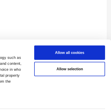
Allow all cookies
logy such as
 and content,
Allow selection
hoice in who
tal property
All Activity
om the
n several