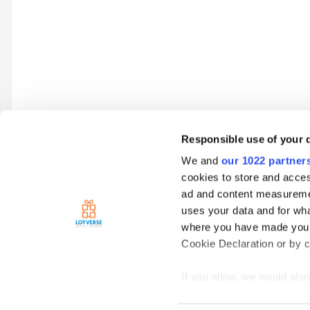
Responsible use of your 
We and
our 1022 partner
Go to topic listing
cookies to store and acces
ad and content measureme
uses your data and for wha
Home
Spanish
Loyverse Punto de Venta
Agregar cargo p
where you have made your
Cookie Declaration or by cl
If you allow, we would also 
Collect information