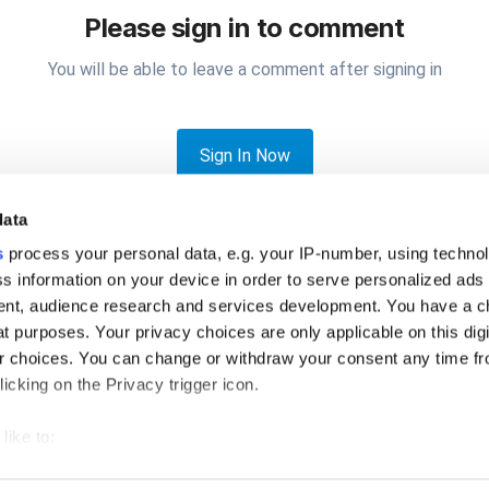
Please sign in to comment
You will be able to leave a comment after signing in
Sign In Now
data
s
process your personal data, e.g. your IP-number, using techno
s information on your device in order to serve personalized ads
nt, audience research and services development. You have a c
t purposes. Your privacy choices are only applicable on this digi
or comision de cobro por tarjeta
 choices. You can change or withdraw your consent any time fr
icking on the Privacy trigger icon.
like to:
 about your geographical location which can be accurate to withi
Privacy Policy
Cookies