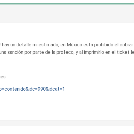
hay un detalle mi estimado, en México esta prohibido el cobrar a
a sanción por parte de la profeco, y al imprimirlo en el ticket 
ues.
?p=contenido&idc=990&idcat=1