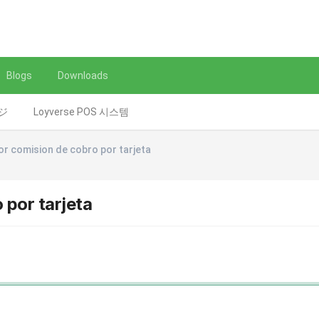
Blogs
Downloads
レジ
Loyverse POS 시스템
or comision de cobro por tarjeta
 por tarjeta