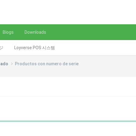
Blogs
Downloads
レジ
Loyverse POS 시스템
nzado
Productos con numero de serie