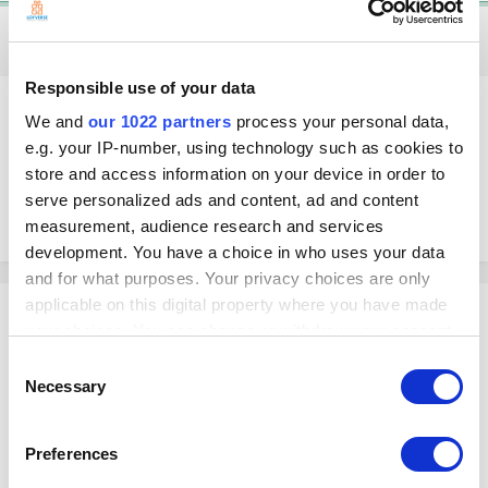
1 year later...
Responsible use of your data
Gerardo
We and
our 1022 partners
process your personal data,
Posted
October 15, 2019
e.g. your IP-number, using technology such as cookies to
store and access information on your device in order to
Como se puede utilizar esta opción. Por ejemplo vendo tortas y algunos
clientes no quieren cebolla o aguacate o salsa o frijoles. Como puedo
serve personalized ads and content, ad and content
darlos de alta sin que modifique el precio de mi articulo
measurement, audience research and services
development. You have a choice in who uses your data
and for what purposes. Your privacy choices are only
applicable on this digital property where you have made
Reinaldo
your choices. You can change or withdraw your consent
Posted
October 16, 2019
any time from the Cookie Declaration or by clicking on
Consent
the Privacy trigger icon.
Necessary
Selection
On 10/15/2019 at 5:34 PM, Gerardo said:
If you allow, we would also like to:
Como se puede utilizar esta opción. Por ejemplo vendo tortas y
Preferences
Collect information about your geographical
algunos clientes no quieren cebolla o aguacate o salsa o frijoles.
Como puedo darlos de alta sin que modifique el precio de mi